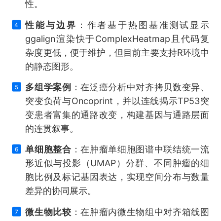
性。
性能与边界
：作者基于热图基准测试显示
4
ggalign渲染快于ComplexHeatmap且代码复
杂度更低，便于维护，但目前主要支持R环境中
的静态图形。
多组学案例
：在泛癌分析中对齐拷贝数变异、
5
突变负荷与Oncoprint，并以连线揭示TP53突
变患者富集的通路改变，构建基因与通路层面
的连贯叙事。
单细胞整合
：在肿瘤单细胞图谱中联结统一流
6
形近似与投影（UMAP）分群、不同肿瘤的细
胞比例及标记基因表达，实现空间分布与数量
差异的协同展示。
微生物比较
：在肿瘤内微生物组中对齐箱线图
7