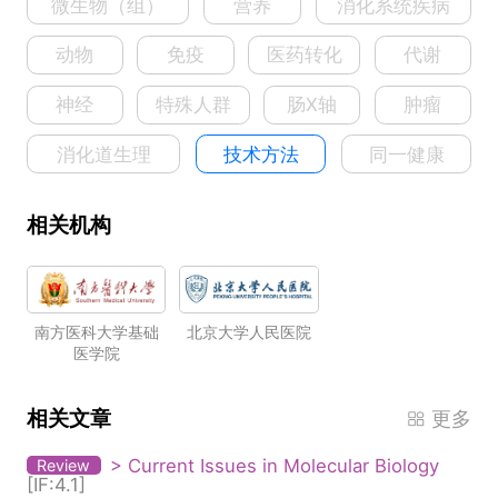
微生物（组）
营养
消化系统疾病
动物
免疫
医药转化
代谢
神经
特殊人群
肠X轴
肿瘤
消化道生理
技术方法
同一健康
相关机构
南方医科大学基础
北京大学人民医院
医学院
相关文章
更多
> Current Issues in Molecular Biology
Review
[IF:4.1]