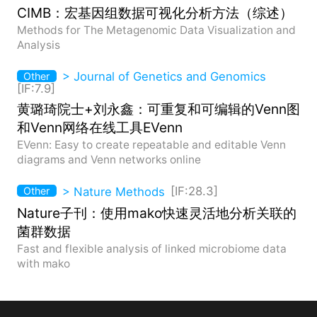
CIMB：宏基因组数据可视化分析方法（综述）
Methods for The Metagenomic Data Visualization and
Analysis
> Journal of Genetics and Genomics
Other
[IF:7.9]
黄璐琦院士+刘永鑫：可重复和可编辑的Venn图
和Venn网络在线工具EVenn
EVenn: Easy to create repeatable and editable Venn
diagrams and Venn networks online
> Nature Methods
[IF:28.3]
Other
Nature子刊：使用mako快速灵活地分析关联的
菌群数据
Fast and flexible analysis of linked microbiome data
with mako