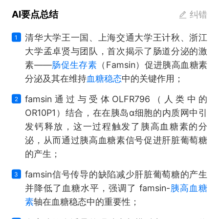
AI要点总结
纠错
清华大学王一国、上海交通大学王计秋、浙江
1
大学孟卓贤与团队，首次揭示了肠道分泌的激
素——
肠促生存素
（Famsin）促进胰高血糖素
分泌及其在维持
血糖稳态
中的关键作用；
famsin通过与受体OLFR796（人类中的
2
OR10P1）结合，在在胰岛α细胞的内质网中引
发钙释放，这一过程触发了胰高血糖素的分
泌，从而通过胰高血糖素信号促进肝脏葡萄糖
的产生；
famsin信号传导的缺陷减少肝脏葡萄糖的产生
3
并降低了血糖水平，强调了 famsin-
胰高血糖
素
轴在血糖稳态中的重要性；